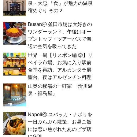
泉・大忠 「食」が魅力の温泉
宿めぐり その２
Busan④ 釜田市場は大好きの
ワンダーランド、午後はオー
プントップ・ツアーバスで海
辺の空気を吸ってきた
世界一周【リスボン編 ②】リ
ベイラ市場、お気に入り駅前
食堂を再訪、アルカンタラ展
望台、夜はアルゼンチン料理
山奥の秘湯の一軒家 「滑川温
泉・福島屋」
Napoli④ スパッカ・ナポリを
一日ぶらぶら散策、お昼ご飯
には恋い焦がれたあのピザ店
にGO!!