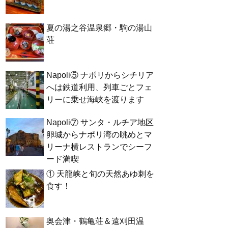
夏の湯之谷温泉郷・駒の湯山
荘
Napoli⑤ ナポリからシチリア
へは鉄道利用、列車ごとフェ
リーに乗せ海峡を渡ります
Napoli⑦ サンタ・ルチア地区
卵城からナポリ湾の眺めとマ
リーナ横レストランでシーフ
ード満喫
① 天龍峡と旬の天然あゆ刺を
食す！
奥会津・鶴亀荘＆遠刈田温