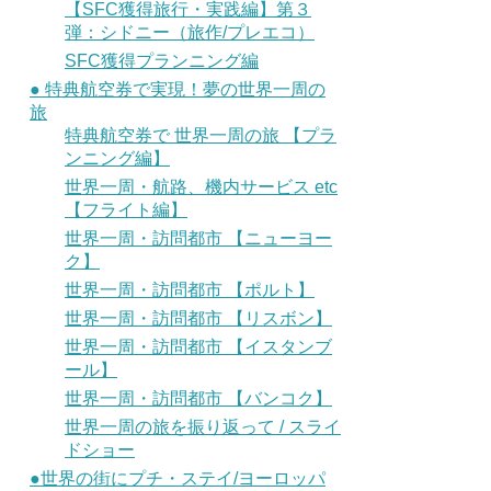
【SFC獲得旅行・実践編】第３
弾：シドニー（旅作/プレエコ）
SFC獲得プランニング編
● 特典航空券で実現！夢の世界一周の
旅
特典航空券で 世界一周の旅 【プラ
ンニング編】
世界一周・航路、機内サービス etc
【フライト編】
世界一周・訪問都市 【ニューヨー
ク】
世界一周・訪問都市 【ポルト】
世界一周・訪問都市 【リスボン】
世界一周・訪問都市 【イスタンブ
ール】
世界一周・訪問都市 【バンコク】
世界一周の旅を振り返って / スライ
ドショー
●世界の街にプチ・ステイ/ヨーロッパ