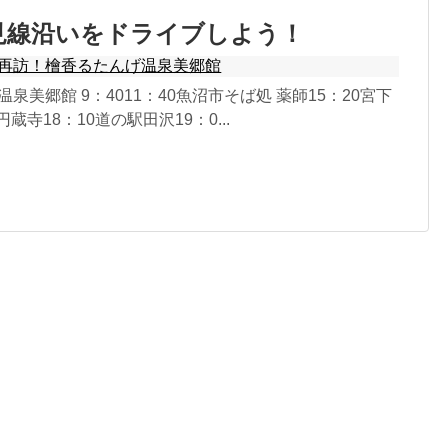
見線沿いをドライブしよう！
再訪！檜香るたんげ温泉美郷館
温泉美郷館 9：4011：40魚沼市そば処 薬師15：20宮下
円蔵寺18：10道の駅田沢19：0...