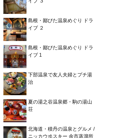
イブ ３
島根・鄙びた温泉めぐり ドラ
イブ ２
島根・鄙びた温泉めぐり ドラ
イブ 1
下部温泉で友人夫婦とプチ湯
治
夏の湯之谷温泉郷・駒の湯山
荘
北海道・積丹の温泉とグルメ /
ニッカウヰスキー 余市蒸溜所