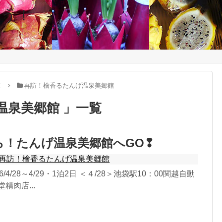
 なう！
！
再訪！檜香るたんげ温泉美郷館
温泉美郷館 」一覧
ら！たんげ温泉美郷館へGO❢
再訪！檜香るたんげ温泉美郷館
/4/28～4/29・1泊2日 ＜４/28＞池袋駅10：00関越自動
精肉店...