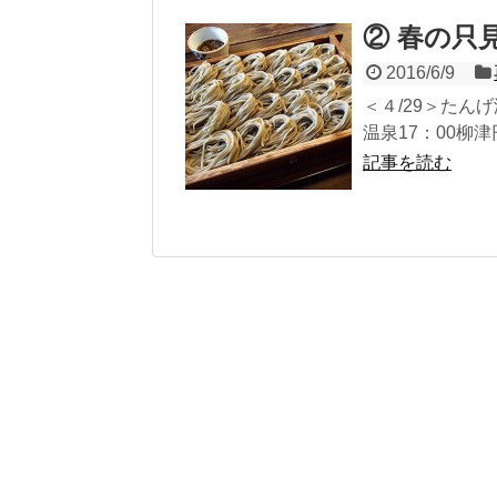
② 春の只
2016/6/9
＜４/29＞たんげ
温泉17：00柳津
記事を読む