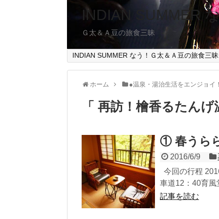
INDIAN SUMMER
Ｇ太＆Ａ豆の旅食三昧
INDIAN SUMMER なう！Ｇ太＆Ａ豆の旅食三昧
ホーム
●温泉・湯治生活をエンジョイ
「 再訪！檜香るたんげ
① 春うら
2016/6/9
今回の行程 2016
車道12：40育風堂
記事を読む