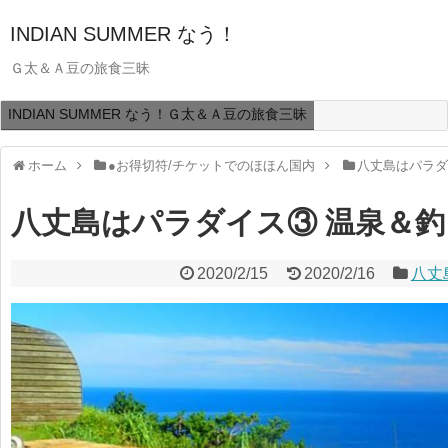
INDIAN SUMMER なう！
Ｇ太＆Ａ豆の旅食三昧
INDIAN SUMMER なう！Ｇ太＆Ａ豆の旅食三昧
ホーム
●お得切符/チケットでのほほん国内
八丈島はパラダ
八丈島はパラダイス③ 温泉＆釣
2020/2/15
2020/2/16
八丈