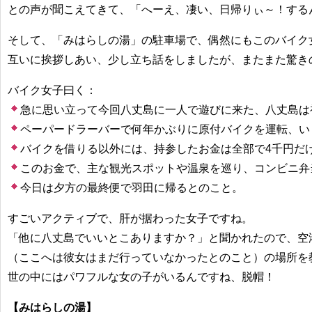
との声が聞こえてきて、「へーえ、凄い、日帰りぃ～！する
そして、「みはらしの湯」の駐車場で、偶然にもこのバイク
互いに挨拶しあい、少し立ち話をしましたが、またまた驚き
バイク女子曰く：
急に思い立って今回八丈島に一人で遊びに来た、八丈島は
ペーパードラーバーで何年かぶりに原付バイクを運転、い
バイクを借りる以外には、持参したお金は全部で4千円だ
このお金で、主な観光スポットや温泉を巡り、コンビニ弁
今日は夕方の最終便で羽田に帰るとのこと。
すごいアクティブで、肝が据わった女子ですね。
「他に八丈島でいいとこありますか？」と聞かれたので、空
（ここへは彼女はまだ行っていなかったとのこと）の場所を
世の中にはパワフルな女の子がいるんですね、脱帽！
【みはらしの湯】