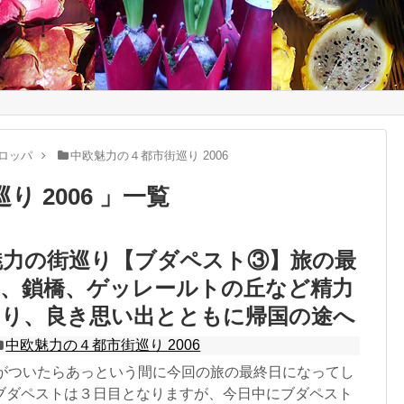
 なう！
ロッパ
中欧魅力の４都市街巡り 2006
 2006 」一覧
欧魅力の街巡り【ブダペスト③】旅の最
宮、鎖橋、ゲッレールトの丘など精力
回り、良き思い出とともに帰国の途へ
中欧魅力の４都市街巡り 2006
気がついたらあっという間に今回の旅の最終日になってし
ブダペストは３日目となりますが、今日中にブダペスト