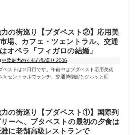
欧魅力の街巡り【ブダペスト②】応用美
央市場、カフェ・ツェントラル、交通
夜はオペラ「フィガロの結婚」
中欧魅力の４都市街巡り 2006
ブダペストは２日目です。午前中はブダペスト応用美術
afeセントラルでランチ、交通博物館とグルッと回
欧魅力の街巡り【ブダペスト①】国際列
ガリーへ、ブタペストの最初の夕食は
優雅に老舗高級レストランで