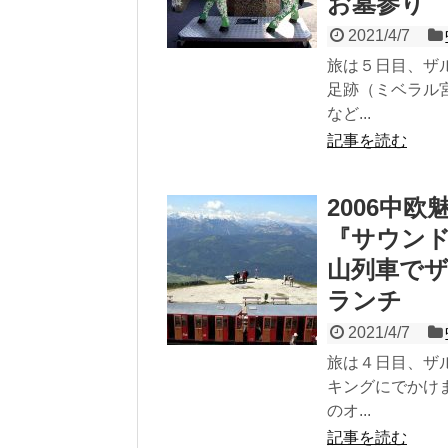
お墓参り
2021/4/7
旅は５日目、ザ
足跡（ミベラル
など...
記事を読む
2006中
『サウン
山列車で
ランチ
2021/4/7
旅は４日目、ザ
キングにでかけ
のオ...
記事を読む