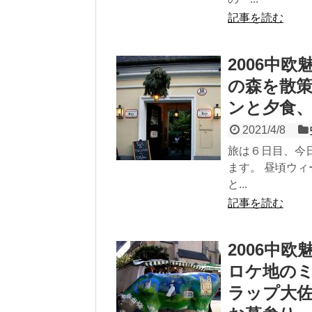
記事を読む
2006中
の森を散
ンと夕食
2021/4/8
旅は６日目、今
ます。 昼頃ウ
と...
記事を読む
2006中
ロケ地の
ラップ大