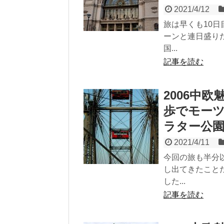
2021/4/12
旅は早くも10
ーンと連日盛り
国...
記事を読む
2006中
歩でモー
ラター公
2021/4/11
今回の旅も半分
し出てきたこと
した...
記事を読む