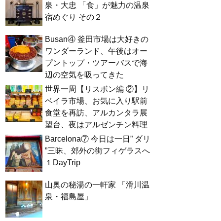
泉・大忠 「食」が魅力の温泉
宿めぐり その２
Busan④ 釜田市場は大好きの
ワンダーランド、午後はオー
プントップ・ツアーバスで海
辺の空気を吸ってきた
世界一周【リスボン編 ②】リ
ベイラ市場、お気に入り駅前
食堂を再訪、アルカンタラ展
望台、夜はアルゼンチン料理
Barcelona⑦ 今日は一日” ダリ
”三昧、郊外の街フィゲラスへ
１DayTrip
山奥の秘湯の一軒家 「滑川温
泉・福島屋」