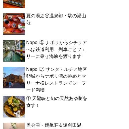
夏の湯之谷温泉郷・駒の湯山
荘
Napoli⑤ ナポリからシチリア
へは鉄道利用、列車ごとフェ
リーに乗せ海峡を渡ります
Napoli⑦ サンタ・ルチア地区
卵城からナポリ湾の眺めとマ
リーナ横レストランでシーフ
ード満喫
① 天龍峡と旬の天然あゆ刺を
食す！
奥会津・鶴亀荘＆遠刈田温