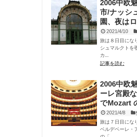
2006中
市/ナッシ
園、夜は
2021/4/10
旅は８日目にな
シュマルクトを
カ...
記事を読む
2006中
ーレ宮殿
でMozar
2021/4/8
旅は７日目にな
ベルデベーレ・
の「...