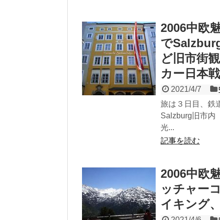
2006中
でSalz
ど旧市街観
カー日本戦
2021/4/7
旅は３日目、鉄
Salzburg
光...
記事を読む
2006中
ッチャー
イキング
2021/4/6