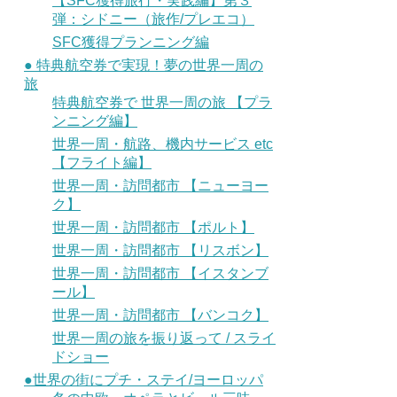
【SFC獲得旅行・実践編】第３
弾：シドニー（旅作/プレエコ）
SFC獲得プランニング編
● 特典航空券で実現！夢の世界一周の
旅
特典航空券で 世界一周の旅 【プラ
ンニング編】
世界一周・航路、機内サービス etc
【フライト編】
世界一周・訪問都市 【ニューヨー
ク】
世界一周・訪問都市 【ポルト】
世界一周・訪問都市 【リスボン】
世界一周・訪問都市 【イスタンブ
ール】
世界一周・訪問都市 【バンコク】
世界一周の旅を振り返って / スライ
ドショー
●世界の街にプチ・ステイ/ヨーロッパ