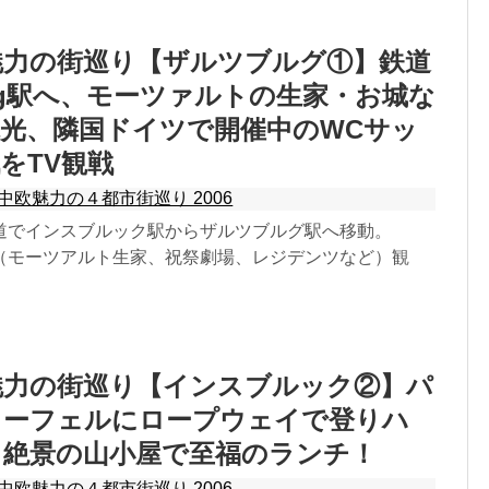
欧魅力の街巡り【ザルツブルグ①】鉄道
burg駅へ、モーツァルトの生家・お城な
光、隣国ドイツで開催中のWCサッ
をTV観戦
中欧魅力の４都市街巡り 2006
道でインスブルック駅からザルツブルグ駅へ移動。
旧市内（モーツアルト生家、祝祭劇場、レジデンツなど）観
欧魅力の街巡り【インスブルック②】パ
コーフェルにロープウェイで登りハ
、絶景の山小屋で至福のランチ！
中欧魅力の４都市街巡り 2006