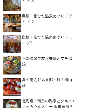
イブ ３
島根・鄙びた温泉めぐり ドラ
イブ ２
島根・鄙びた温泉めぐり ドラ
イブ 1
下部温泉で友人夫婦とプチ湯
治
夏の湯之谷温泉郷・駒の湯山
荘
北海道・積丹の温泉とグルメ /
ニッカウヰスキー 余市蒸溜所