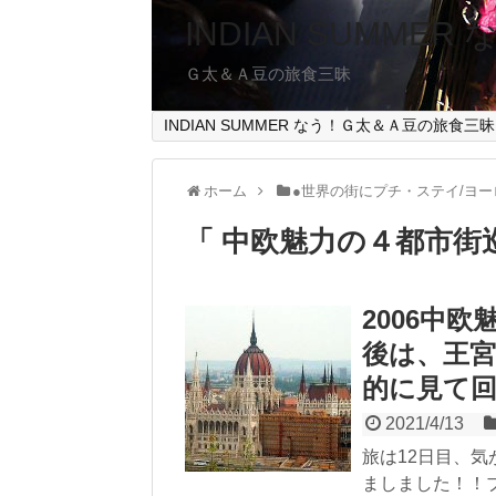
INDIAN SUMMER
Ｇ太＆Ａ豆の旅食三昧
INDIAN SUMMER なう！Ｇ太＆Ａ豆の旅食三昧
ホーム
●世界の街にプチ・ステイ/ヨー
「 中欧魅力の４都市街巡り
2006中
後は、王
的に見て
2021/4/13
旅は12日目、
ましました！！