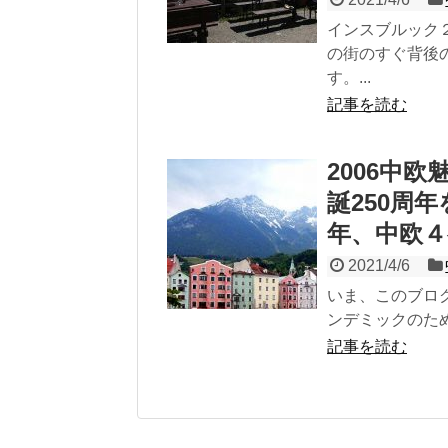
インスブルック
の街のすぐ背後
す。...
記事を読む
2006中
誕250周
年、中欧
2021/4/6
いま、このブログ
ンデミックのため
記事を読む