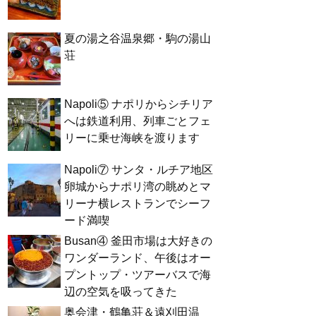
夏の湯之谷温泉郷・駒の湯山
荘
Napoli⑤ ナポリからシチリア
へは鉄道利用、列車ごとフェ
リーに乗せ海峡を渡ります
Napoli⑦ サンタ・ルチア地区
卵城からナポリ湾の眺めとマ
リーナ横レストランでシーフ
ード満喫
Busan④ 釜田市場は大好きの
ワンダーランド、午後はオー
プントップ・ツアーバスで海
辺の空気を吸ってきた
奥会津・鶴亀荘＆遠刈田温