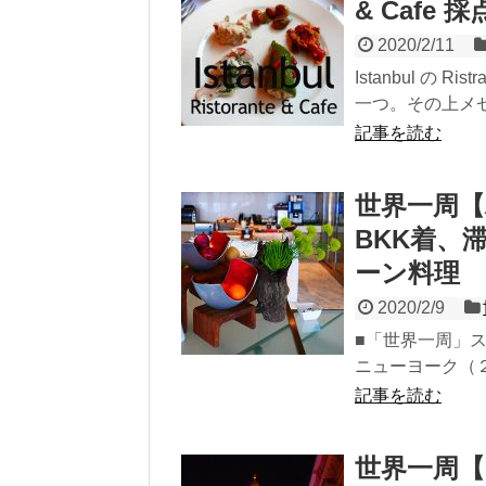
& Cafe 
2020/2/11
Istanbul の R
一つ。その上メゼ.
記事を読む
世界一周【
BKK着、
ーン料理
2020/2/9
■「世界一周」ス
ニューヨーク（２泊
記事を読む
世界一周【