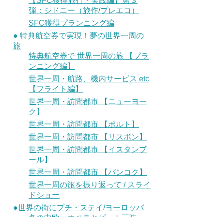
【SFC獲得旅行・実践編】第３
弾：シドニー（旅作/プレエコ）
SFC獲得プランニング編
● 特典航空券で実現！夢の世界一周の
旅
特典航空券で 世界一周の旅 【プラ
ンニング編】
世界一周・航路、機内サービス etc
【フライト編】
世界一周・訪問都市 【ニューヨー
ク】
世界一周・訪問都市 【ポルト】
世界一周・訪問都市 【リスボン】
世界一周・訪問都市 【イスタンブ
ール】
世界一周・訪問都市 【バンコク】
世界一周の旅を振り返って / スライ
ドショー
●世界の街にプチ・ステイ/ヨーロッパ