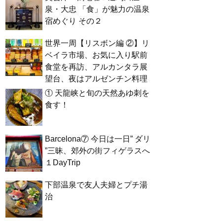
泉・大忠 「食」が魅力の温泉
宿めぐり その２
世界一周【リスボン編 ②】リ
ベイラ市場、お気に入り駅前
食堂を再訪、アルカンタラ展
望台、夜はアルゼンチン料理
① 天龍峡と旬の天然あゆ刺を
食す！
Barcelona⑦ 今日は一日” ダリ
”三昧、郊外の街フィゲラスへ
１DayTrip
下部温泉で友人夫婦とプチ湯
治