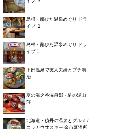
イブ ３
島根・鄙びた温泉めぐり ドラ
イブ ２
島根・鄙びた温泉めぐり ドラ
イブ 1
下部温泉で友人夫婦とプチ湯
治
夏の湯之谷温泉郷・駒の湯山
荘
北海道・積丹の温泉とグルメ /
ニッカウヰスキー 余市蒸溜所