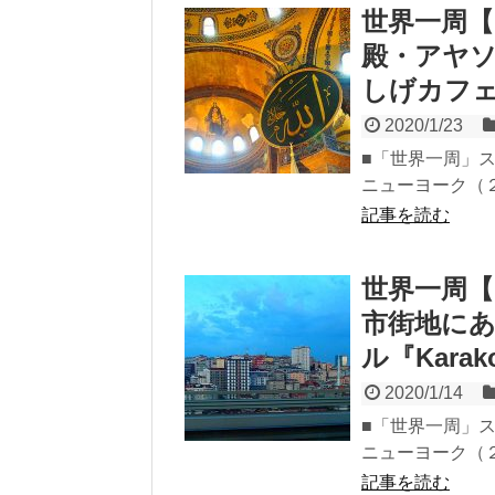
世界一周【
殿・アヤ
しげカフ
2020/1/23
■「世界一周」ス
ニューヨーク（２泊
記事を読む
世界一周【
市街地に
ル『Karako
2020/1/14
■「世界一周」ス
ニューヨーク（２泊
記事を読む