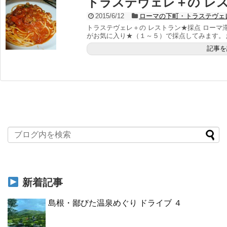
トラステヴェレ＋の レ
2015/6/12
ローマの下町・トラステヴェ
トラステヴェレ＋の レストラン★採点 ローマ
がお気に入り★（１～５）で採点してみます。また
記事を
新着記事
島根・鄙びた温泉めぐり ドライブ ４