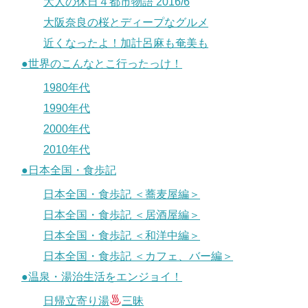
大人の休日４都市物語 2016/6
大阪奈良の桜とディープなグルメ
近くなったよ！加計呂麻も奄美も
●世界のこんなとこ行ったっけ！
1980年代
1990年代
2000年代
2010年代
●日本全国・食歩記
日本全国・食歩記 ＜蕎麦屋編＞
日本全国・食歩記 ＜居酒屋編＞
日本全国・食歩記 ＜和洋中編＞
日本全国・食歩記 ＜カフェ、バー編＞
●温泉・湯治生活をエンジョイ！
日帰立寄り湯
三昧