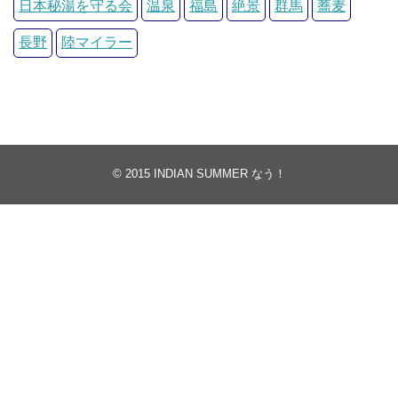
日本秘湯を守る会
温泉
福島
絶景
群馬
蕎麦
長野
陸マイラー
© 2015
INDIAN SUMMER なう！