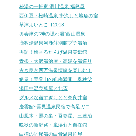
秘湯の一軒家 滑川温泉 福島屋
西伊豆・松崎温泉 掛流しと地魚の宿
草津よいとこⅡ2018
奥会津の“神の隠れ湯”西山温泉
鹿教湯温泉河鹿荘別館プチ湯治
再訪！檜香るたんげ温泉美郷館
青根・大沢湯治屋・高湯を湯巡り
古き良き四万温泉情緒を楽しむ！
絶景！宝登山の蝋梅満開！奥秩父
湯田中温泉萬屋と北斎
グルメな宿すぎもとと奈良井宿
慶雲館~雲見温泉民宿で高足ガニ
山風木・鷹の巣・吾妻屋、三連泊
晩秋の新潟路・嵐渓荘と自在館
白樺の宿秘湯の白骨温泉笹屋