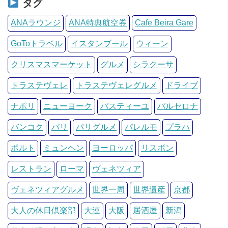
タグ
ANAラウンジ
ANA特典航空券
Cafe Beira Gare
GoToトラベル
イスタンブール
ウィーン
クリスマスマーケット
グルメ
シラクーサ
トラステヴェレ
トラステヴェレグルメ
ドライブ
ナポリ
ニューヨーク
バスティーユ
バルセロナ
バンコク
パリ
パリグルメ
パレルモ
プラハ
ポルト
ミュンヘン
ヨーロッパ
リスボン
レストラン
ローマ
ヴェネツィア
ヴェネツィアグルメ
世界一周
世界遺産
京都
大人の休日倶楽部
大連
大阪
居酒屋
新潟