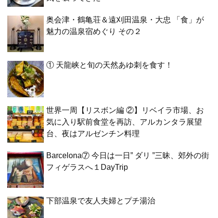
奥会津・鶴亀荘＆遠刈田温泉・大忠 「食」が
魅力の温泉宿めぐり その２
① 天龍峡と旬の天然あゆ刺を食す！
世界一周【リスボン編 ②】リベイラ市場、お
気に入り駅前食堂を再訪、アルカンタラ展望
台、夜はアルゼンチン料理
Barcelona⑦ 今日は一日” ダリ ”三昧、郊外の街
フィゲラスへ１DayTrip
下部温泉で友人夫婦とプチ湯治