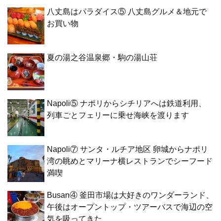
八丈島はパラダイス⑤ 八丈島グルメ＆地元で
お買い物
夏の湯之谷温泉郷・駒の湯山荘
Napoli⑤ ナポリからシチリアへは鉄道利用、
列車ごとフェリーに乗せ海峡を渡ります
Napoli⑦ サンタ・ルチア地区 卵城からナポリ
湾の眺めとマリーナ横レストランでシーフード
満喫
Busan④ 釜田市場は大好きのワンダーランド、
午後はオープントップ・ツアーバスで海辺の空
気を吸ってきた