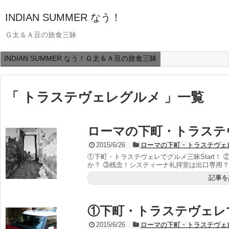
INDIAN SUMMER なう！
Ｇ太＆Ａ豆の旅食三昧
INDIAN SUMMER なう！Ｇ太＆Ａ豆の旅食三昧
「 トラステヴェレグルメ 」一覧
ローマの下町・トラステヴェ
2015/6/26
ローマの下町・トラステヴェ
①下町・トラステヴェレでグルメ三昧Start！
か？ ③残念！システィーナ礼拝堂は出口専用？ ④
記事を
①下町・トラステヴェレで
2015/6/26
ローマの下町・トラステヴェ