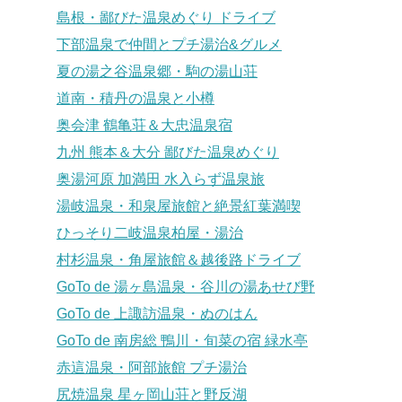
島根・鄙びた温泉めぐり ドライブ
下部温泉で仲間とプチ湯治&グルメ
夏の湯之谷温泉郷・駒の湯山荘
道南・積丹の温泉と小樽
奥会津 鶴亀荘＆大忠温泉宿
九州 熊本＆大分 鄙びた温泉めぐり
奥湯河原 加満田 水入らず温泉旅
湯岐温泉・和泉屋旅館と絶景紅葉満喫
ひっそり二岐温泉柏屋・湯治
村杉温泉・角屋旅館＆越後路ドライブ
GoTo de 湯ヶ島温泉・谷川の湯あせび野
GoTo de 上諏訪温泉・ぬのはん
GoTo de 南房総 鴨川・旬菜の宿 緑水亭
赤這温泉・阿部旅館 プチ湯治
尻焼温泉 星ヶ岡山荘と野反湖