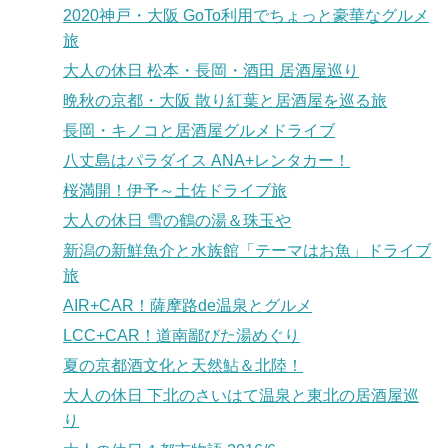
2020神戸・大阪 GoTo利用でちょっと豪華なグルメ
旅
大人の休日 松本・長岡・酒田 居酒屋巡り
晩秋の京都・大阪 散り紅葉と居酒屋を巡る旅
長岡・キノコと居酒屋グルメドライブ
八丈島はパラダイス ANA+レンタカー！
桜満開！伊予～土佐ドライブ旅
大人の休日 雪の鶴の湯＆珠玉や
新潟の新鮮魚介と水族館「テーマはお魚」ドライブ
旅
AIR+CAR！薩摩路de温泉とグルメ
LCC+CAR！道南鄙びた湯めぐり
夏の京都酒文化と天然鮎＆北陸！
大人の休日 下北のさいはて温泉と東北の居酒屋巡
り