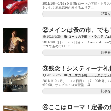
2011/1/8⇒1/16 (９日間) ローマの下町
おいしく地元庶民が愛するエリア...
記事を
②メインは蚤の市、でも
2015/6/25
ローマの下町・トラステヴェ
2011/1/9（日） ＜２日目＞ ［Campo di F
バスで蚤の市11：3...
記事を
③残念！システィーナ礼
2015/6/25
ローマの下町・トラステヴェ
2011/1/10（月） ＜３日目＞ ［7：00出
館9:00、サンピエトロ大聖堂、昼...
記事を
④ここはローマ！定番の