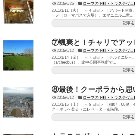
2015/6/25
ローマの下町・トラステヴェ
2011/1/11（火） ＜４日目＞ ［アパート
ーノ（ローマパスで入場）、エマニエル二世...
記事を
⑦颯爽と！チャリでアッ
2015/6/12
ローマの下町・トラステヴェ
2011/1/14（金） ＜７日目＞ ［テルミニ
（archeobus）、途中公園事務所で...
記事を
⑧最後！クーポラから思
2015/6/12
ローマの下町・トラステヴェ
2011/1/15（土） ＜８日目＞ ［朝07：0
クーポラへ登る（エレベーター＆階段...
記事を