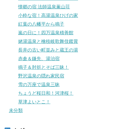
懐郷の宿 法師温泉薫山荘
小粋な宿！高湯温泉ひげの家
紅葉の八幡平から鳴子
嵐の日に！四万温泉積善館
姥湯温泉と檜枝岐歌舞伎鑑賞
長井の古い町並みと蔵王の湯
赤倉＆鎌先、湯治宿
鳴子＆肘折とそば三昧！
野沢温泉の隠れ家民宿
雪の万座で温泉三昧
ちょうど桜日和！河津桜！
草津よいとこ！
未分類