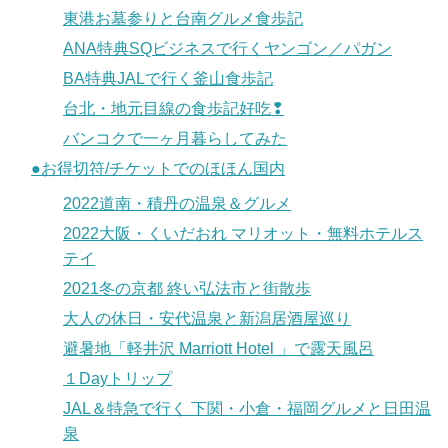
東港お墓参りと台南グルメ食歩記
ANA特典SQビジネスで行くヤンゴン／パガン
BA特典JALで行く釜山食歩記
台北・地元目線の食歩記好吃❢
バンコクで一ヶ月暮らしてみた
●お得切符/チケットでのほほん国内
2022道南・積丹の温泉＆グルメ
2022大阪・くいだおれ マリオット・無料ホテルス
テイ
2021冬の京都 終い弘法市と街散歩
大人の休日・安代温泉と新潟居酒屋巡り
避暑地「軽井沢 Marriott Hotel 」で露天風呂
１Dayトリップ
JAL＆特急で行く 下関・小倉・福岡グルメと日田温
泉